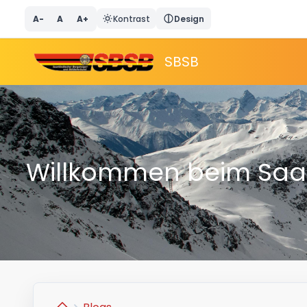
A-
A
A+
Kontrast
Design
SBSB
Willkommen beim Saarl