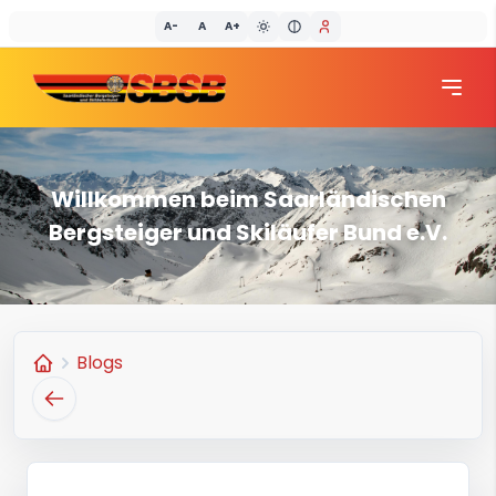
A-
A
A+
SBSB
Willkommen beim Saarländischen
Bergsteiger und Skiläufer Bund e.V.
Blogs
Home