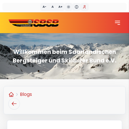
A-
A
A+
SBSB
Willkommen beim Saarländischen
Bergsteiger und Skiläufer Bund e.V.
Blogs
Home