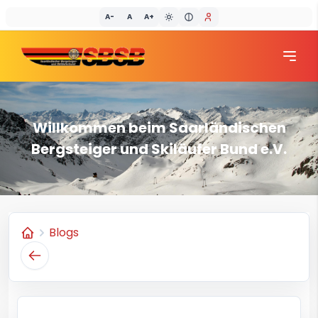
A-
A
A+
SBSB
Willkommen beim Saarländischen
Bergsteiger und Skiläufer Bund e.V.
Blogs
Home