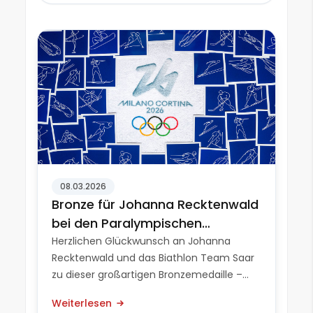
08.03.2026
Bronze für Johanna Recktenwald
bei den Paralympischen
Winterspielen
Herzlichen Glückwunsch an Johanna
Recktenwald und das Biathlon Team Saar
zu dieser großartigen Bronzemedaille –
was für ein besonderer Erfolg!Mit dem
Weiterlesen
Gewinn der Bronzemedaille bei den