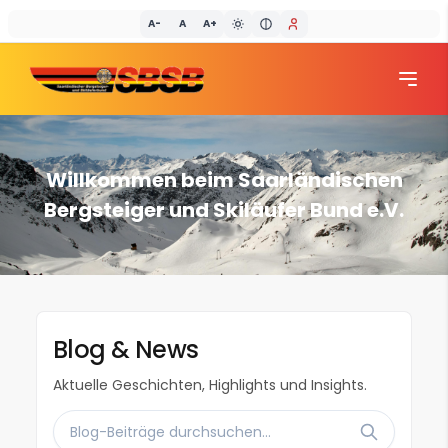
A-
A
A+
SBSB
Willkommen beim Saarländischen
Bergsteiger und Skiläufer Bund e.V.
Blog & News
Aktuelle Geschichten, Highlights und Insights.
Suche