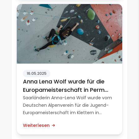
Spitzenathleten aus den...
16.05.2025
Anna Lena Wolf wurde für die
Europameisterschaft in Perm
nominiert
Saarländerin Anna-Lena Wolf wurde vom
Deutschen Alpenverein für die Jugend-
Europameisterschaft im Klettern in
Russland in Perm nominiert. Aus allen
Weiterlesen
Altersklassen können, auch coronabedingt,
nur drei Frauen aus Deutschland an dieser