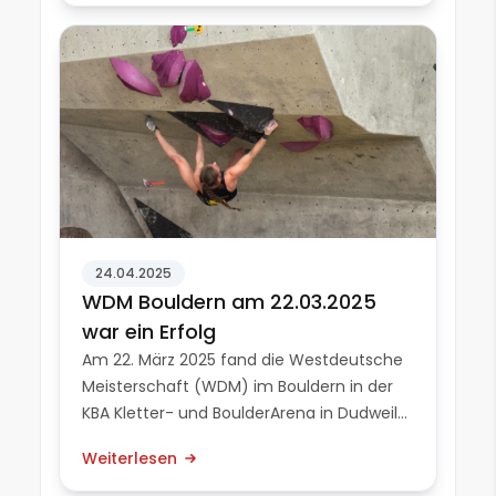
Seidenstraße – zu drei großen
Erstbegehungen...
24.04.2025
WDM Bouldern am 22.03.2025
war ein Erfolg
Am 22. März 2025 fand die Westdeutsche
Meisterschaft (WDM) im Bouldern in der
KBA Kletter- und BoulderArena in Dudweiler
statt. Der Wettkampf diente als
Weiterlesen
Qualifikation für die Deutsche
Meisterschaft und zog zahlreiche