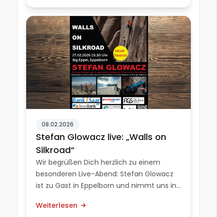
Paralympischen Spielen hat Johanna
Recktenwald einen bee...
08.02.2026
Stefan Glowacz live: „Walls on
Silkroad“
Wir begrüßen Dich herzlich zu einem
besonderen Live-Abend: Stefan Glowacz
ist zu Gast in Eppelborn und nimmt uns in
seinem Vortrag „Walls on Silkroad“ mit auf
Weiterlesen
eine Reise entlang der historischen